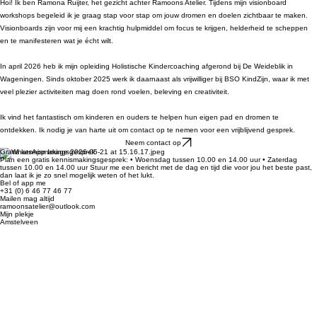
Over
Hoi! Ik ben Ramona Ruijter, het gezicht achter Ramoons Atelier. Tijdens mijn visionboard
workshops begeleid ik je graag stap voor stap om jouw dromen en doelen zichtbaar te maken.
Visionboards zijn voor mij een krachtig hulpmiddel om focus te krijgen, helderheid te scheppen
en te manifesteren wat je écht wilt.
In april 2026 heb ik mijn opleiding Holistische Kindercoaching afgerond bij De Weideblik in
Wageningen. Sinds oktober 2025 werk ik daarnaast als vrijwilliger bij BSO KindZijn, waar ik met
veel plezier activiteiten mag doen rond voelen, beleving en creativiteit.
Ik vind het fantastisch om kinderen en ouders te helpen hun eigen pad en dromen te
ontdekken. Ik nodig je van harte uit om contact op te nemen voor een vrijblijvend gesprek.
Neem contact op
Gratis kennismakingsgesprek
Plan een gratis kennismakingsgesprek: • Woensdag tussen 10.00 en 14.00 uur • Zaterdag
tussen 10.00 en 14.00 uur Stuur me een bericht met de dag en tijd die voor jou het beste past,
dan laat ik je zo snel mogelijk weten of het lukt.
Bel of app me
+31 (0) 6 46 77 46 77
Mailen mag altijd
ramoonsatelier@outlook.com
Mijn plekje
Amstelveen